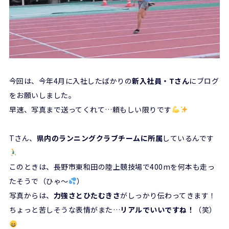
今回は、今年4月に入社したばかりの
新入社員・Tさん
にブログ
をお願いしました。
早速、写真まで送ってくれて…頼もしい限りです
Tさん、
県内のランニングクラブチームに所属
しているんです
このときは、長野市東和田の陸上競技場で400mを何本も走っ
たそうで（ひゃ～
）
写真からは、
力強さとひたむきさ
がしっかり伝わってきます！
ちょっと苦しそうな表情がまた…
リアルでいいですね！
（笑）